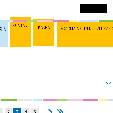
KONTAKT
KADRA
AKADEMIA SUPER PRZEDSZKO
RIA
Szuka
1
2
3
4
5