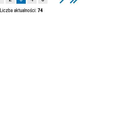
Data p
Liczba aktualności:
74
Kateg