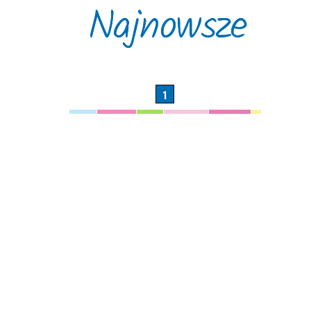
Najnowsze
—
ublikacji
oria
1