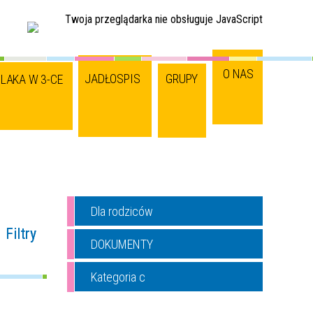
Twoja przeglądarka nie obsługuje JavaScript
O NAS
JADŁOSPIS
GRUPY
LAKA W 3-CE
Dla rodziców
Filtry
DOKUMENTY
na fraza
Kategoria c