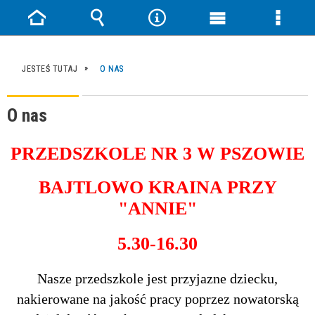
Strona
Wyszukiwarka
Narzędzia
Menu
Menu
główna
główne
szczeg
JESTEŚ TUTAJ
O NAS
O nas
PRZEDSZKOLE NR 3 W PSZOWIE
BAJTLOWO KRAINA PRZY
"ANNIE"
5.30-16.30
Nasze przedszkole jest przyjazne dziecku,
nakierowane na jakość pracy poprzez nowatorską