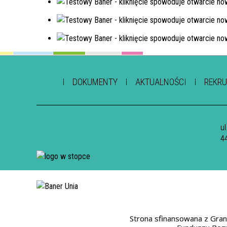
DOKUMENTY
AKTUALNOŚCI
REKRU
u
4
Strona sfinansowana z Gran