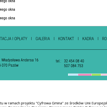
TACJA I OPŁATY
GALERIA
KONTAKT
KADRA
RO
l. Władysława Andersa 16
tel.:
32 454 08 40
4-370 Pszów
507 084 753
tu w ramach projektu "Cyfrowa Gmina" ze środków Unii Europejs