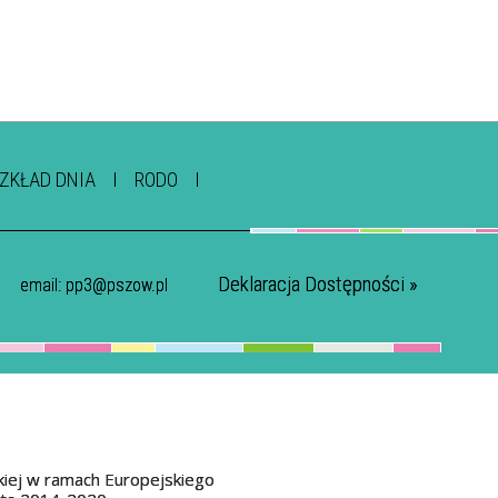
ZKŁAD DNIA
RODO
Deklaracja Dostępności »
email:
pp3@pszow.pl
kiej w ramach Europejskiego