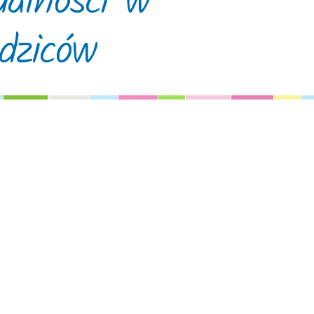
ualności w
odziców