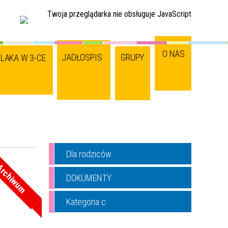
Twoja przeglądarka nie obsługuje JavaScript
O NAS
JADŁOSPIS
GRUPY
LAKA W 3-CE
Dla rodziców
rchiwum
DOKUMENTY
Kategoria c