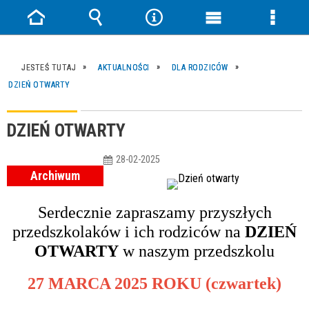
Strona
Wyszukiwarka
Narzędzia
Menu
Menu
główna
główne
szczeg
JESTEŚ TUTAJ
AKTUALNOŚCI
DLA RODZICÓW
DZIEŃ OTWARTY
DZIEŃ OTWARTY
28-02-2025
Archiwum
Serdecznie zapraszamy przyszłych
przedszkolaków i ich rodziców na
DZIEŃ
OTWARTY
w naszym przedszkolu
27 MARCA 2025 ROKU (czwartek)