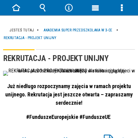
Strona
Wyszukiwarka
Narzędzia
Menu
Menu
główna
główne
szczeg
JESTEŚ TUTAJ
AKADEMIA SUPER PRZEDSZKOLAKA W 3-CE
REKRUTACJA - PROJEKT UNIJNY
REKRUTACJA - PROJEKT UNIJNY
Już niedługo rozpoczynamy zajęcia w ramach projektu
unijnego. Rekrutacja jest jeszcze otwarta – zapraszamy
serdecznie!
#FunduszeEuropejskie #FunduszeUE