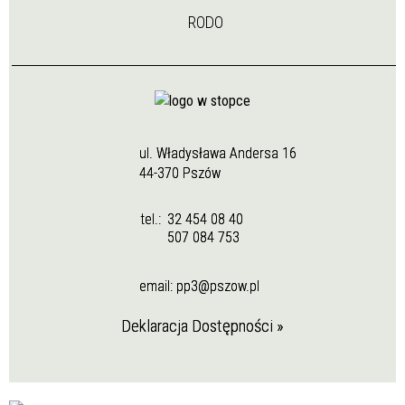
RODO
ul. Władysława Andersa 16
44-370 Pszów
tel.:
32 454 08 40
507 084 753
email:
pp3@pszow.pl
Deklaracja Dostępności »