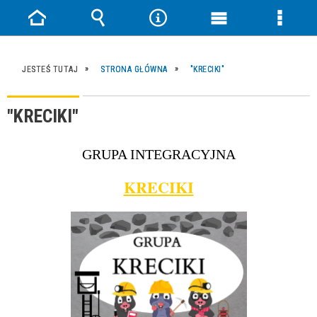
Strona
Wyszukiwarka
Narzędzia
Menu
Menu
główna
główne
szczeg
JESTEŚ TUTAJ
STRONA GŁÓWNA
"KRECIKI"
"KRECIKI"
GRUPA INTEGRACYJNA
KRECIKI